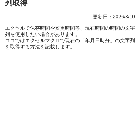
列取得
更新日：2026/8/10
エクセルで保存時間や変更時間等、現在時間の時間の文字
列を使用したい場合があります。
ココではエクセルマクロで現在の「年月日時分」の文字列
を取得する方法を記載します。