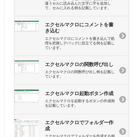
違うセルに読み込んだ文字に字を追加し
て、セルに入れる例を記載しています。
エクセルマクロにコメントを書
き込む
エクセルマクロにコメントを書き込んで処
理を把握しデバッグに役立てる例を記載し
ています。
エクセルマクロの関数呼び出し
エクセルマクロの関数呼び出し例を記載し
ています。
エクセルマクロ起動ボタン作成
エクセルマクロを起動するボタンの作成例
を記載しています。
エクセルマクロでフォルダー作
成
エクセルマクロでフォルダーを作成する例