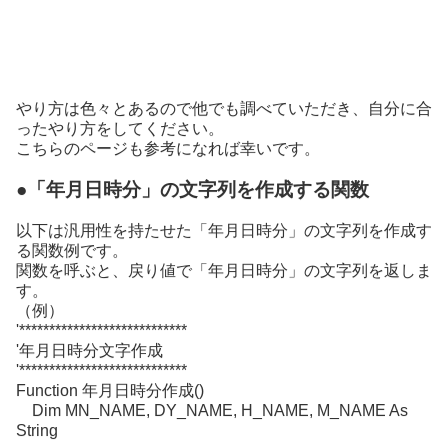
やり方は色々とあるので他でも調べていただき、自分に合
ったやり方をしてください。
こちらのページも参考になれば幸いです。
●「年月日時分」の文字列を作成する関数
以下は汎用性を持たせた「年月日時分」の文字列を作成す
る関数例です。
関数を呼ぶと、戻り値で「年月日時分」の文字列を返しま
す。
（例）
'****************************
'年月日時分文字作成
'****************************
Function 年月日時分作成()
Dim MN_NAME, DY_NAME, H_NAME, M_NAME As
String