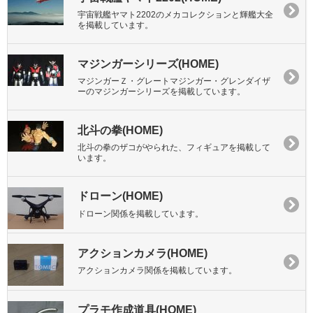
宇宙戦艦ヤマト2202のメカコレクションと輝艦大全
を掲載しています。
マジンガーシリーズ(HOME)
マジンガーＺ・グレートマジンガー・グレンダイザ
ーのマジンガーシリーズを掲載しています。
北斗の拳(HOME)
北斗の拳のザコがやられた、フィギュアを掲載して
います。
ドローン(HOME)
ドローン関係を掲載しています。
アクションカメラ(HOME)
アクションカメラ関係を掲載しています。
プラモ作成道具(HOME)