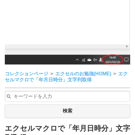
コレクションページ
エクセルのお勉強(HOME)
エク
セルマクロで「年月日時分」文字列取得
検索
エクセルマクロで「年月日時分」文字