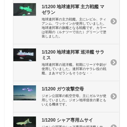
1/1200 地球連邦軍 主力戦艦 マ
ゼラン
地球連邦軍の主力戦艦。主にレビル、ティ
アンム、ワッケインが使用していました。
地球連邦軍の旗艦となる戦艦です。カラー
は初期の（ルナツーで出た）グリーンで塗
装しました。
1/1200 地球連邦軍 巡洋艦 サラ
ミス
地球連邦軍の巡洋艦。初期にリード中尉が
使用していました。連邦軍のヤラレ役の戦
艦。まあマゼランもそうかな・・
1/1200 ガウ攻撃空母
ジオン公国軍の航空空母。主にガルマが使
用していました。ジオン地球侵攻の要とも
いえる機体です。
1/1200 シャア専用ムサイ