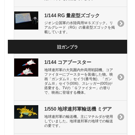
1/144 RG 量産型ズゴック
ジオン公国軍の水陸両用ＭＳズゴック。リ
アルグレード（RG）の量産型ズゴックを掲
載しています。
旧ガンプラ
1/144 コアブースター
地球連邦軍の大気圏内外両用戦闘機。コア
ファイターにブースターを装備した物。映
画「ガンダムⅡ」セイラ(番号無)、「ガン
ダムⅢ」セイラ(006)、スレッガー(005)が
搭乗する。TVの「Ｇファイター」の替り
で、映画に登場する機体。
1/550 地球連邦軍輸送機 ミデア
地球連邦軍の輸送機。主にマチルダが使用
していました。地球連邦軍の地球での輸送
の要です。