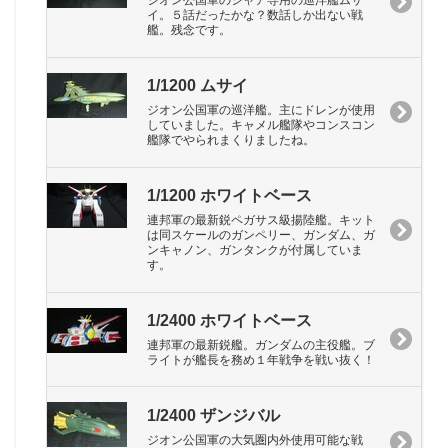
ジオン公国軍のシャア専用の巡洋艦ムサ
イ。５話だったかな？数話しか出ない戦
艦。残念です。
1/1200 ムサイ
ジオン公国軍の巡洋艦。主にドレンが使用
していました。キャメル艦隊やコンスコン
艦隊でやられまくりましたね。
1/1200 ホワイトベース
連邦軍の最新鋭ペガサス級揚陸艦。キット
は同スケールのガンペリー、ガンダム、ガ
ンキャノン、ガンタンクが付属していま
す。
1/2400 ホワイトベース
連邦軍の最新鋭艦。ガンダムの主役艦。ブ
ライトが艦長を務め１年戦争を戦い抜く！
1/2400 ザンジバル
ジオン公国軍の大気圏内外使用可能な戦