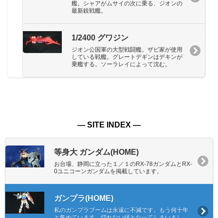
艦。シャアがムサイの次に乗る、ジオンの
最新鋭戦艦。
1/2400 グワジン
ジオン公国軍の大型戦闘艦。ザビ家が使用
している戦艦。グレートデギンはデキンが
乗艦する。ソーラレイによって沈む。
― SITE INDEX ―
等身大 ガンダム(HOME)
お台場、静岡に立った１／１のRX-78ガンダムとRX-
0ユニコーンガンダムを掲載しています。
ガンプラ(HOME)
私のガンプラブームは永遠に不滅です。もう何十年
と集めています。切れない縁となってしまいまし